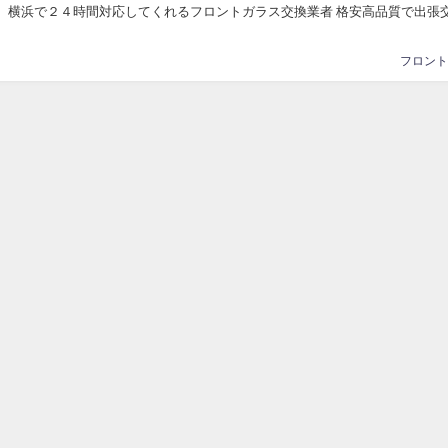
。 横浜で２４時間対応してくれるフロントガラス交換業者 格安高品質で出張
「生活トラブル解決隊」 ２４時間電話を受...