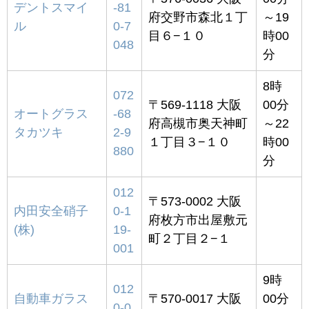
デントスマイ
-81
府交野市森北１丁
～19
ル
0-7
目６−１０
時00
048
分
8時
072
〒569-1118 大阪
00分
オートグラス
-68
府高槻市奥天神町
～22
タカツキ
2-9
１丁目３−１０
時00
880
分
012
〒573-0002 大阪
内田安全硝子
0-1
府枚方市出屋敷元
(株)
19-
町２丁目２−１
001
9時
012
自動車ガラス
〒570-0017 大阪
00分
0-0