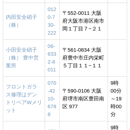
012
〒552-0011 大阪
内田安全硝子
0-7
府大阪市港区南市
（株）
30-
岡１丁目７−２１
222
06-
小田安全硝子
〒561-0834 大阪
633
（株） 豊中営
府豊中市庄内栄町
2-8
業所
５丁目１１−１１
011
070
9時
フロントガラ
-42
〒590-0106 大阪
00分
ス修理はデン
10-
府堺市南区豊田南
～19
トリペアWメリ
678
区 977
時00
ット
8
分
9時