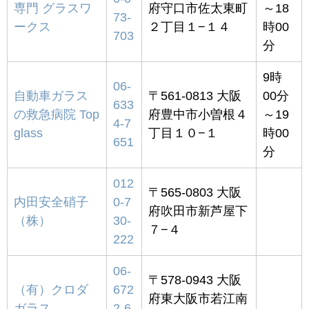
専門 グラスワ
府守口市佐太東町
～18
73-
ークス
２丁目１−１４
時00
703
分
9時
06-
自動車ガラス
〒561-0813 大阪
00分
633
の救急病院 Top
府豊中市小曽根４
～19
4-7
glass
丁目１０−１
時00
651
分
012
〒565-0803 大阪
内田安全硝子
0-7
府吹田市新芦屋下
（株）
30-
７−４
222
06-
〒578-0943 大阪
（有）クロダ
672
府東大阪市若江南
ガラス
2-6