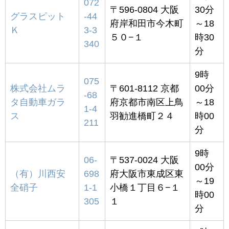
072
〒596-0804 大阪
30分
グラスピット
-44
府岸和田市今木町
～18
Ｋ
3-3
５０−１
時30
340
分
9時
075
株式会社ムラ
〒601-8112 京都
00分
-68
タ自動車ガラ
府京都市南区上鳥
～18
1-4
ス
羽勧進橋町２４
時00
211
分
9時
06-
〒537-0024 大阪
00分
（有）川西安
698
府大阪市東成区東
～19
全硝子
1-1
小橋１丁目６−１
時00
305
１
分